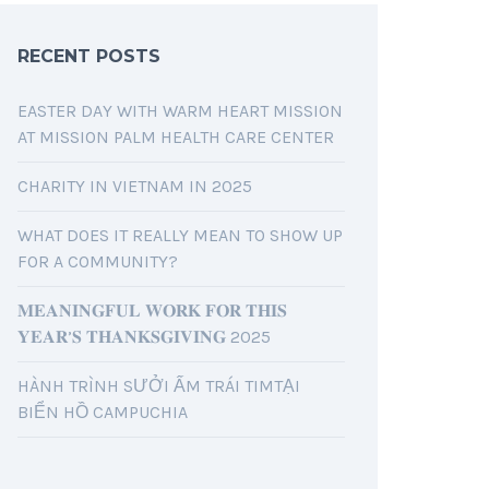
RECENT POSTS
EASTER DAY WITH WARM HEART MISSION
AT MISSION PALM HEALTH CARE CENTER
CHARITY IN VIETNAM IN 2025
WHAT DOES IT REALLY MEAN TO SHOW UP
FOR A COMMUNITY?
𝐌𝐄𝐀𝐍𝐈𝐍𝐆𝐅𝐔𝐋 𝐖𝐎𝐑𝐊 𝐅𝐎𝐑 𝐓𝐇𝐈𝐒
𝐘𝐄𝐀𝐑’𝐒 𝐓𝐇𝐀𝐍𝐊𝐒𝐆𝐈𝐕𝐈𝐍𝐆 2025
HÀNH TRÌNH SƯỞI ẤM TRÁI TIMTẠI
BIỂN HỒ CAMPUCHIA