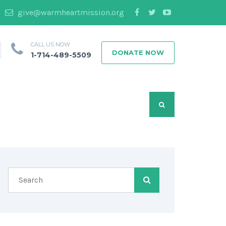
give@warmheartmission.org
CALL US NOW
DONATE NOW
1-714-489-5509