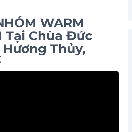
 NHÓM WARM
 Tại Chùa Đức
 Hương Thủy,
ế