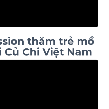
sion thăm trẻ mồ
ại Củ Chi Việt Nam