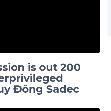
sion is out 200
erprivileged
Quy Đông Sadec