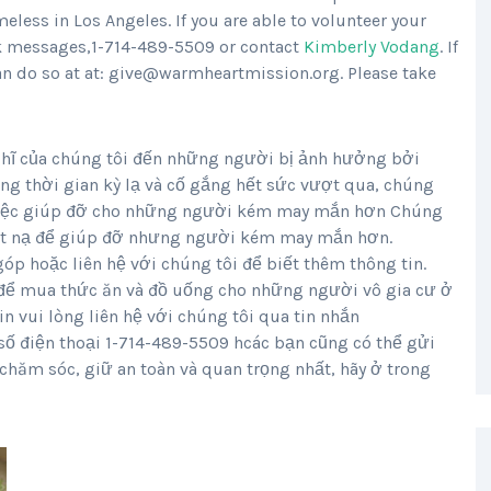
less in Los Angeles. If you are able to volunteer your
ok messages,1-714-489-5509 or contact
Kimberly Vodang
. If
can do so at at: give@warmheartmission.org. Please take
ĩ của chúng tôi đến những người bị ảnh hưởng bởi
g thời gian kỳ lạ và cố gắng hết sức vượt qua, chúng
 việc giúp đỡ cho những người kém may mắn hơn Chúng
mặt nạ để giúp đỡ nhưng người kém may mắn hơn.
 hoặc liên hệ với chúng tôi để biết thêm thông tin.
 để mua thức ăn và đồ uống cho những người vô gia cư ở
n vui lòng liên hệ với chúng tôi qua tin nhắn
số điện thoại 1-714-489-5509 hcác bạn cũng có thể gửi
chăm sóc, giữ an toàn và quan trọng nhất, hãy ở trong