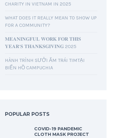
CHARITY IN VIETNAM IN 2025
WHAT DOES IT REALLY MEAN TO SHOW UP
FOR A COMMUNITY?
𝐌𝐄𝐀𝐍𝐈𝐍𝐆𝐅𝐔𝐋 𝐖𝐎𝐑𝐊 𝐅𝐎𝐑 𝐓𝐇𝐈𝐒
𝐘𝐄𝐀𝐑’𝐒 𝐓𝐇𝐀𝐍𝐊𝐒𝐆𝐈𝐕𝐈𝐍𝐆 2025
HÀNH TRÌNH SƯỞI ẤM TRÁI TIMTẠI
BIỂN HỒ CAMPUCHIA
POPULAR POSTS
COVID-19 PANDEMIC
CLOTH MASK PROJECT