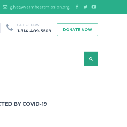
give@warmheartmission.org
CALL US NOW
DONATE NOW
1-714-489-5509
TED BY COVID-19